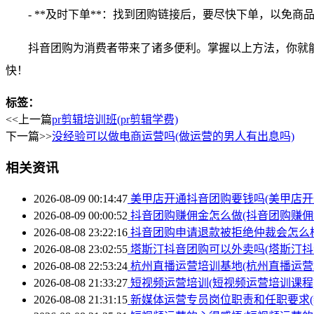
- **及时下单**：找到团购链接后，要尽快下单，以免商
抖音团购为消费者带来了诸多便利。掌握以上方法，你就
快！
标签：
<<上一篇
pr剪辑培训班(pr剪辑学费)
下一篇>>
没经验可以做电商运营吗(做运营的男人有出息吗)
相关资讯
2026-08-09 00:14:47
美甲店开通抖音团购要钱吗(美甲店开
2026-08-09 00:00:52
抖音团购赚佣金怎么做(抖音团购赚佣
2026-08-08 23:22:16
抖音团购申请退款被拒绝仲裁会怎么样
2026-08-08 23:02:55
塔斯汀抖音团购可以外卖吗(塔斯汀抖
2026-08-08 22:53:24
杭州直播运营培训基地(杭州直播运营
2026-08-08 21:33:27
短视频运营培训(短视频运营培训课程
2026-08-08 21:31:15
新媒体运营专员岗位职责和任职要求(