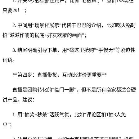
1. 开头3秒必须抓住用户，比如“老板疯了！原价198现在
只要29！”；
2. 中间用“场景化展示”代替干巴巴的介绍，比如吃火锅时
拍“滋滋作响的锅底+好友欢聚的画面”；
3. 结尾明确引导下单，用“戳这里抢购”“手慢无”等紧迫性
词语。
**第四步：直播带货，互动比讲价更重要**
直播是团购转化的“临门一脚”，但不是所有商家都适合硬
讲产品。建议：
1. 用“抽奖+秒杀”活跃气氛，比如“评论区扣1抽3人免
单”；