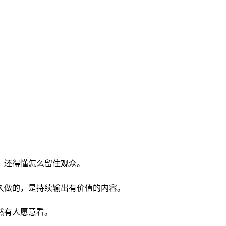
，还得懂怎么留住观众。
久做的，是持续输出有价值的内容。
然有人愿意看。