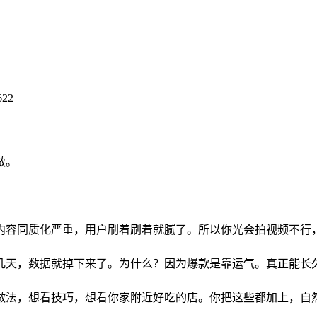
622
做。
内容同质化严重，用户刷着刷着就腻了。所以你光会拍视频不行
几天，数据就掉下来了。为什么？因为爆款是靠运气。真正能长
做法，想看技巧，想看你家附近好吃的店。你把这些都加上，自