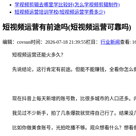
学视频剪辑去哪里学比较好(怎么学视频剪辑制作)
短视频运营培训学校(短视频运营学费多少)
短视频运营有前途吗(短视频运营可靠吗)
编辑：covsun
时间：2026-07-18 21:39:55
栏目：
行业新闻
查看: 1
短视频运营还能火多久？
先说结论，这行肯定有前途。但能不能赚钱，全看你怎么
现在抖音上每天新增的账号数，比很多城市的人口还多。
我见过不少新手，拍了几条爆款就觉得自己行了。结果没
比如你做美食账号，光拍吃播不够。观众想看什么？想看