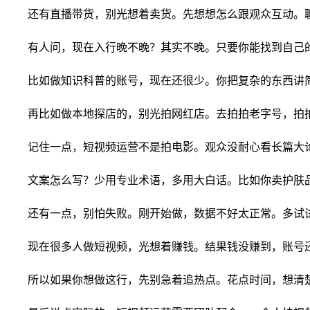
还有直播带货，别光想着卖货。先想想怎么跟观众互动。
有人问，现在入行晚不晚？其实不晚。只要你能找到自己
比如做知识科普的账号，现在还很少。你把复杂的东西讲
再比如做本地探店的，别光拍网红店。去拍拍老字号，拍
记住一点，短视频运营不是拍电影。观众没耐心看长篇大
文案怎么写？少用专业术语，多用大白话。比如你卖护肤
还有一点，别怕失败。刚开始做，数据不好太正常。多试
现在很多人做短视频，光想着赚钱。结果钱没赚到，账号
所以如果你想做这行，先别急着追热点。花点时间，想清