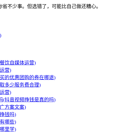
你省不少事。但选错了，可能比自己做还糟心。
)
餐饮自媒体运营)
运营)
买的优惠团购的券在哪退)
取多少服务费合理)
运营)
吗(抖音视频挣钱是真的吗)
广方案文案)
挣钱吗)
有哪些)
哪里学)