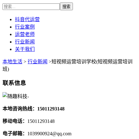
抖音代运营
行业案例
运营老师
行业新闻
关于我们
本地生活
>
行业新闻
>短视频运营培训学校(短视频运营培训
班)
联系信息
本地咨询热线：15011293148
移动电话：
15011293148
电子邮箱：
1039900924@qq.com