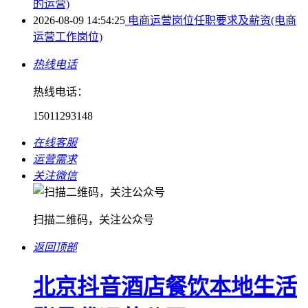
的运营)
2026-08-09 14:54:25
电商运营岗位任职要求及薪资(电商
运营工作岗位)
热线电话
热线电话：
15011293148
在线客服
运营需求
关注微信
扫描二维码，关注公众号
返回顶部
北京抖音酒店餐饮本地生活