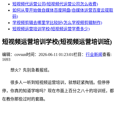
短视频代运营公司(短视频代运营公司怎么收费)
如何从零开始做自媒体百度网盘(自媒体运营百度云提取
码)
学视频剪辑去哪里学比较好(怎么学视频剪辑制作)
短视频运营培训学校(短视频运营学费多少)
短视频运营培训学校(短视频运营培训班)
编辑：covsun
时间：2026-06-11 01:23:01
栏目：
行业新闻
查看:
1693
想火？先别急着报班。
很多人一听到短视频运营培训，就想赶紧掏钱。但停停
停，你真的知道学啥吗？现在市面上百分之八十的培训班，都
在教你那些过时的套路。