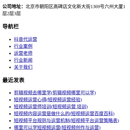
公司地址：
北京市朝阳区高碑店文化新大街1369号六州大厦1
层2层3层
导航栏
抖音代运营
行业案例
运营老师
行业新闻
关于我们
最近发表
剪辑视频去哪里学(剪辑视频哪里可以学)
短视频运营心得(短视频运营经验)
短视频运营师培训(短视频运营 培训)
短视频内容运营是做什么的(短视频运营百度百科)
短视频平台规则与运营机制(短视频平台运营策略表)
哪里可以学短视频运营(短视频创作与运营)