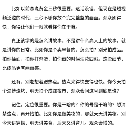
比如以前总说黄金三秒很重要。这话没错，但现在是短视
频泛滥的时代，三秒不够你放个完完整整的画面。观众刷得
快，你得让他们一眼就看懂你在干嘛。
真正该学的是怎么讲故事。不是讲什么高大上的故事，就
是讲你的日常。比如你是个卖早餐的，怎么拍？别光拍成品。
拍你揉面，拍你打鸡蛋，拍你煎的时候油花四溅。这些细节，
比成品更有画面感。
还有，别老想着蹭热点。热点来得快去得也快。你今天拍
个淄博烧烤，明天拍个成都夜市，观众会问这号到底是谁？
记住，定位很重要。你是干啥的？你的号是干嘛的？想清
楚这点，再开始拍。比如你是做美妆的，那就天天讲美妆。别
今天讲穿搭，明天讲美食，后天又讲育儿。观众会懵的。