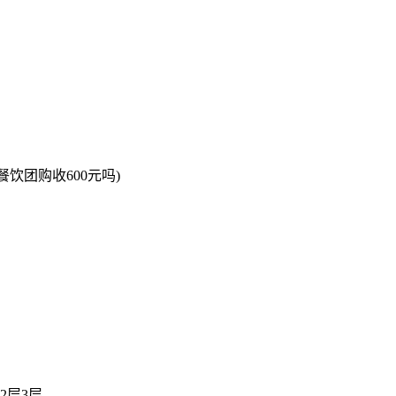
饮团购收600元吗)
2层3层