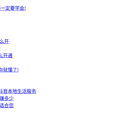
一定要学会!
么开
么开通
你就懂了!
抖音本地生活服务
赚多少
适合您