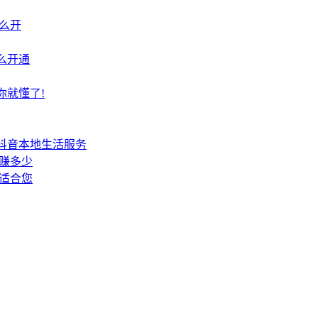
么开
么开通
你就懂了!
抖音本地生活服务
赚多少
适合您