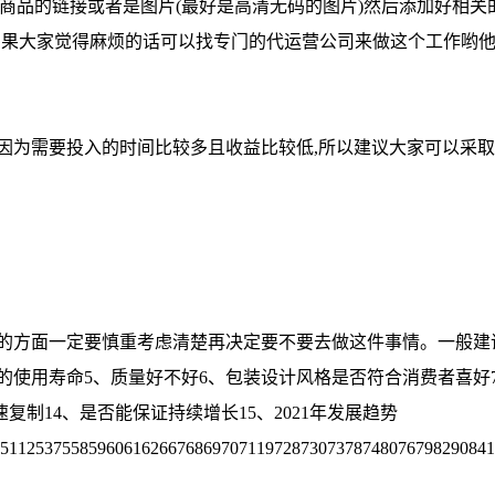
商品的链接或者是图片(最好是高清无码的图片)然后添加好相关
用如果大家觉得麻烦的话可以找专门的代运营公司来做这个工作哟
为需要投入的时间比较多且收益比较低,所以建议大家可以采取以下
的方面一定要慎重考虑清楚再决定要不要去做这件事情。一般建
够长的使用寿命5、质量好不好6、包装设计风格是否符合消费者喜
速复制14、是否能保证持续增长15、2021年发展趋势
51125375585960616266768697071197287307378748076798290841