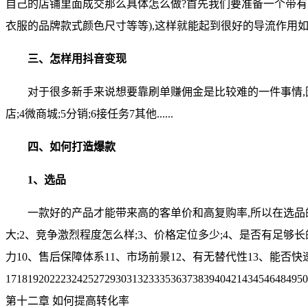
自己的店铺里面成交那么具体怎么做?首先我们要准备一个带有
衣服的品牌款式颜色尺寸等等),这样就能起到很好的导流作
三、怎样用抖音变现
对于很多新手来说想要靠刷单赚佣金是比较难的一件事情,因
店;4微商城;5分销;6接任务7其他......
四、如何打造爆款
1、选品
一款好的产品才能带来高的客单价和高复购率,所以在选品
大;2、竞争激烈程度怎么样;3、价格定位多少;4、是否有足
力10、售后保障体系11、市场前景12、有无替代性13、能否快
1718192022232425272930313233353637383940421434546484950
第十二章 如何提高转化率