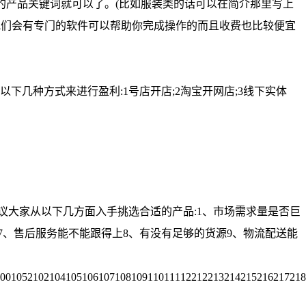
的产品关键词就可以了。(比如服装类的话可以在简介那里写上
他们会有专门的软件可以帮助你完成操作的而且收费也比较便宜
几种方式来进行盈利:1号店开店;2淘宝开网店;3线下实体
议大家从以下几方面入手挑选合适的产品:1、市场需求量是否巨
好7、售后服务能不能跟得上8、有没有足够的货源9、物流配送能
00105210210410510610710810911011112212213214215216217218