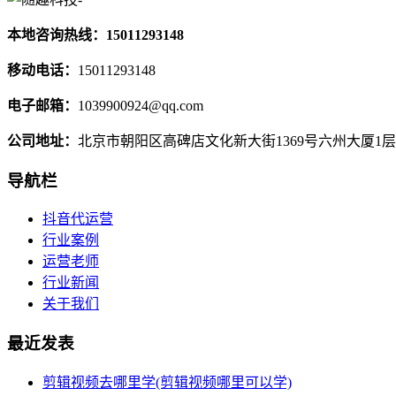
本地咨询热线：15011293148
移动电话：
15011293148
电子邮箱：
1039900924@qq.com
公司地址：
北京市朝阳区高碑店文化新大街1369号六州大厦1层
导航栏
抖音代运营
行业案例
运营老师
行业新闻
关于我们
最近发表
剪辑视频去哪里学(剪辑视频哪里可以学)